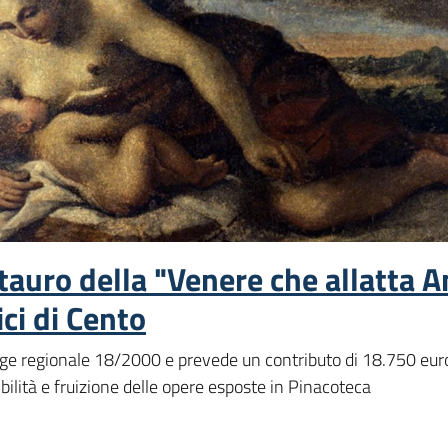
stauro della "Venere che allatta 
ci di Cento
egge regionale 18/2000 e prevede un contributo di 18.750 eur
ibilità e fruizione delle opere esposte in Pinacoteca