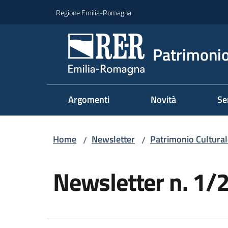
Vai al contenuto
Vai alla navigazione
Vai al footer
Regione Emilia-Romagna
Patrimonio
Argomenti
Novità
Se
Home
Newsletter
Patrimonio Cultural
/
/
Salta al contenuto
Newsletter n. 1/