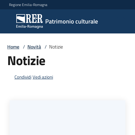
Vai al contenuto
Vai alla navigazione
Vai al footer
Regione Emilia-Romagna
Patrimonio
Patrimonio culturale
culturale
Home
/
Novità
/
Notizie
Argomenti
Notizie
Condividi
Vedi azioni
Novità
Servizi
Leggi
Atti
Bandi