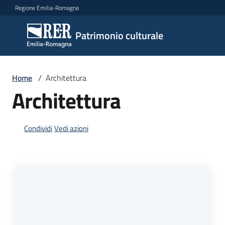
Vai al contenuto
Vai alla navigazione
Vai al footer
Regione Emilia-Romagna
Patrimonio
Patrimonio culturale
culturale
Home
/
Architettura
Argomenti
Architettura
Condividi
Vedi azioni
Novità
Servizi
Leggi
Atti
Bandi