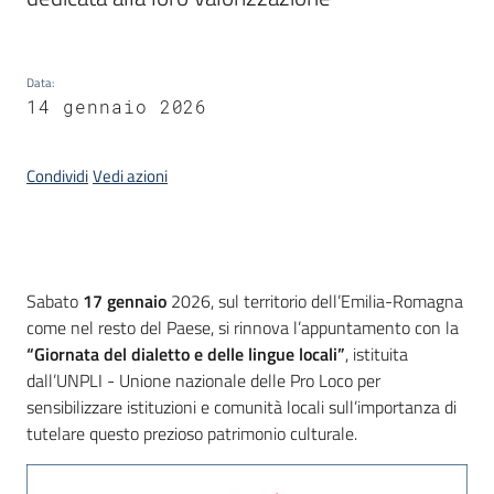
Piani
Programmi
Data
:
Progetti
14 gennaio 2026
Condividi
Vedi azioni
Mediateca
Giuseppe
Guglielmi
Introduzione
Sabato
17 gennaio
2026, sul territorio dell’Emilia-Romagna
come nel resto del Paese, si rinnova l’appuntamento con la
“Giornata del dialetto e delle lingue locali”
, istituita
dall’UNPLI - Unione nazionale delle Pro Loco per
Seguici
sensibilizzare istituzioni e comunità locali sull’importanza di
su
tutelare questo prezioso patrimonio culturale.