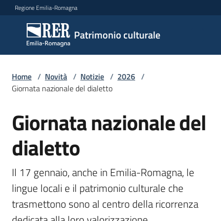
Vai al contenuto
Vai alla navigazione
Vai al footer
Regione Emilia-Romagna
Patrimonio
Patrimonio culturale
culturale
Home
/
Novità
/
Notizie
/
2026
/
Argomenti
Giornata nazionale del dialetto
Giornata nazionale del
Salta al contenuto
Novità
dialetto
Servizi
Il 17 gennaio, anche in Emilia-Romagna, le 
lingue locali e il patrimonio culturale che 
Leggi
trasmettono sono al centro della ricorrenza 
Atti
Bandi
dedicata alla loro valorizzazione