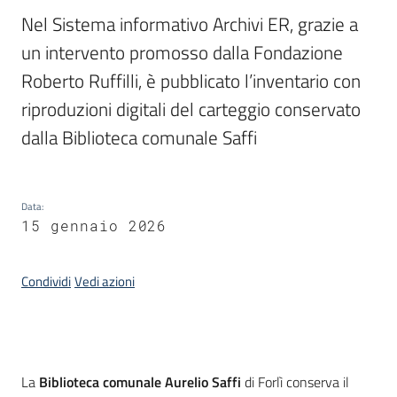
Nel Sistema informativo Archivi ER, grazie a 
Piani
un intervento promosso dalla Fondazione 
Programmi
Roberto Ruffilli, è pubblicato l’inventario con 
Progetti
riproduzioni digitali del carteggio conservato 
dalla Biblioteca comunale Saffi 
Mediateca
Data
:
Giuseppe
15 gennaio 2026
Guglielmi
Condividi
Vedi azioni
Seguici
su
Introduzione
La
Biblioteca comunale Aurelio Saffi
di Forlì conserva il