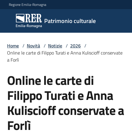
Vai al contenuto
Vai alla navigazione
Vai al footer
Regione Emilia-Romagna
Patrimonio
Patrimonio culturale
culturale
Home
/
Novità
/
Notizie
/
2026
/
Argomenti
Online le carte di Filippo Turati e Anna Kuliscioff conservate
a Forlì
Online le carte di
Novità
Salta al contenuto
Filippo Turati e Anna
Servizi
Kuliscioff conservate a
Leggi
Forlì
Atti
Bandi