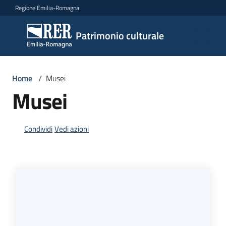
Vai al contenuto
Vai alla navigazione
Vai al footer
Regione Emilia-Romagna
Patrimonio
Patrimonio culturale
culturale
Home
/
Musei
Argomenti
Musei
Condividi
Vedi azioni
Novità
Servizi
Leggi
Atti
Bandi