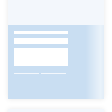
Piani
Programmi
Progetti
-
Mediateca
Giuseppe
Guglielmi
Seguici
su