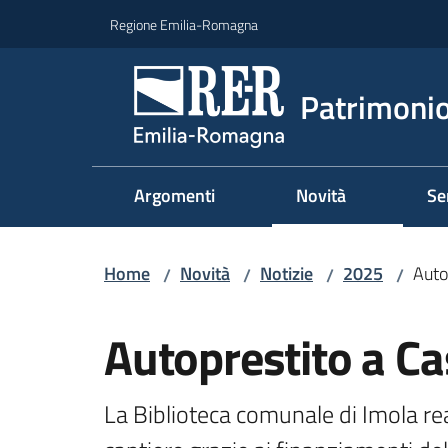
Vai al contenuto
Vai alla navigazione
Vai al footer
Regione Emilia-Romagna
Patrimonio
Argomenti
Novità
Se
Home
Novità
Notizie
2025
Auto
/
/
/
/
Salta al contenuto
Autoprestito a Ca
La Biblioteca comunale di Imola real