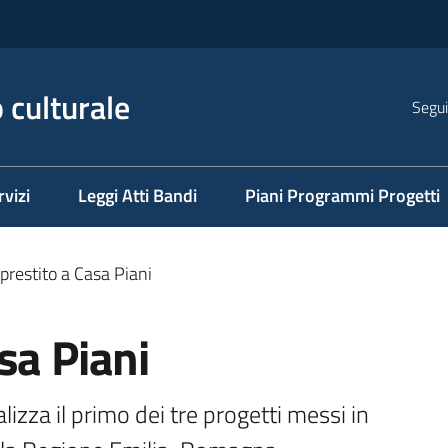
 culturale
Segui
rvizi
Leggi Atti Bandi
Piani Programmi Progetti
prestito a Casa Piani
sa Piani
izza il primo dei tre progetti messi in 