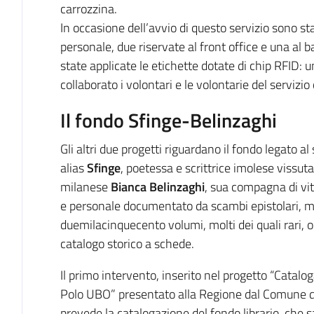
carrozzina.
In occasione dell’avvio di questo servizio sono sta
personale, due riservate al front office e una al b
state applicate le etichette dotate di chip RFID: 
collaborato i volontari e le volontarie del servizio 
Il fondo Sfinge-Belinzaghi
Gli altri due progetti riguardano il fondo legato al
alias
Sfinge
, poetessa e scrittrice imolese vissut
milanese
Bianca Belinzaghi
, sua compagna di vita
e personale documentato da scambi epistolari, mano
duemilacinquecento volumi, molti dei quali rari, og
catalogo storico a schede.
Il primo intervento, inserito nel progetto “Catalo
Polo UBO” presentato alla Regione dal Comune di
prevede la catalogazione del fondo librario, che s