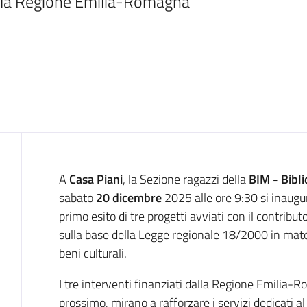
della Regione Emilia-Romagna
Introduzione
A
Casa Piani
, la Sezione ragazzi della
BIM - Bibl
sabato
20 dicembre
2025 alle ore 9:30 si inaugur
primo esito di tre progetti avviati con il contrib
sulla base della Legge regionale 18/2000 in materi
beni culturali.
I tre interventi finanziati dalla Regione Emilia-R
prossimo, mirano a rafforzare i servizi dedicati a