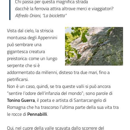
Chi passa per questa magnifica strada
dacchè la ferrovia attira altrove merci e viaggiatori?
Piani
Alfredo Oriani, “La bicicletta”
Programmi
Progetti
Vista dal cielo, la striscia
montuosa degli Appennini
può sembrare una
gigantesca creatura
preistorica: come un lungo
Mediateca
serpente che si è
Giuseppe
addormentato da millenni, disteso tra due mari, fino a
Guglielmi
pietrificarsi.
Non è un caso, quindi, se tra queste valli si può ancora
“sentire l’odore dell’infanzia del mondo”; sono parole di
Tonino Guerra
, il poeta e artista di Santarcangelo di
Seguici
Romagna che ha trascorso l’ultima parte della sua vita tra
su
le rocce di
Pennabilli
.
Qui, nel cuore della valle scavata dallo scorrere del