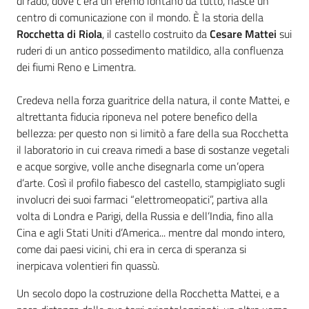
di rado, dove c’era un eremo lontano da tutto, nasce un
centro di comunicazione con il mondo. È la storia della
Rocchetta di Riola
, il castello costruito da
Cesare Mattei
sui
ruderi di un antico possedimento matildico, alla confluenza
dei fiumi Reno e Limentra.
Credeva nella forza guaritrice della natura, il conte Mattei, e
altrettanta fiducia riponeva nel potere benefico della
bellezza: per questo non si limitò a fare della sua Rocchetta
il laboratorio in cui creava rimedi a base di sostanze vegetali
e acque sorgive, volle anche disegnarla come un’opera
d’arte. Così il profilo fiabesco del castello, stampigliato sugli
involucri dei suoi farmaci “elettromeopatici”, partiva alla
volta di Londra e Parigi, della Russia e dell’India, fino alla
Cina e agli Stati Uniti d’America... mentre dal mondo intero,
come dai paesi vicini, chi era in cerca di speranza si
inerpicava volentieri fin quassù.
Un secolo dopo la costruzione della Rocchetta Mattei, e a