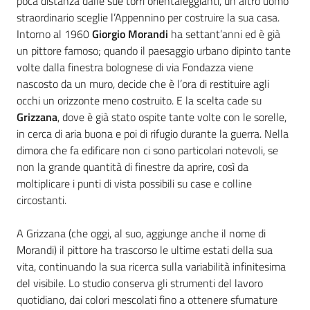
poca distanza dalle sue torri orientaleggianti, un altro uomo
straordinario sceglie l’Appennino per costruire la sua casa.
Intorno al 1960
Giorgio Morandi
ha settant’anni ed è già
un pittore famoso; quando il paesaggio urbano dipinto tante
volte dalla finestra bolognese di via Fondazza viene
nascosto da un muro, decide che è l’ora di restituire agli
occhi un orizzonte meno costruito. E la scelta cade su
Grizzana
, dove è già stato ospite tante volte con le sorelle,
in cerca di aria buona e poi di rifugio durante la guerra. Nella
dimora che fa edificare non ci sono particolari notevoli, se
non la grande quantità di finestre da aprire, così da
moltiplicare i punti di vista possibili su case e colline
circostanti.
A Grizzana (che oggi, al suo, aggiunge anche il nome di
Morandi) il pittore ha trascorso le ultime estati della sua
vita, continuando la sua ricerca sulla variabilità infinitesima
del visibile. Lo studio conserva gli strumenti del lavoro
quotidiano, dai colori mescolati fino a ottenere sfumature