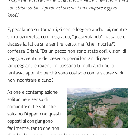
e pigre ruote con le ali che sembrano incendiarsi alle punte, ma il
suo strido sottile si perde nel sereno. Come appare leggero
lassù!
E, pedalando sui tornanti, si sente leggero anche lui, mentre
sfiora ogni vetta con lo sguardo, “quasi volando”. Tra salite e
discese la fatica si fa sentire, certo, ma “che importa?”,
confessa Oriani: “Da un pezzo non sono stato così. Visioni di
viaggi, avventure del deserto, poemi lontani di paesi
lampeggianti e roventi mi passano tumultuando nella
fantasia, appunto perché sono così solo con la sicurezza di
non incontrare alcuno”.
Azione e contemplazione,
solitudine e senso di
comunità: nelle valli che
solcano l’Appennino questi
opposti si congiungono
facilmente, tanto che non