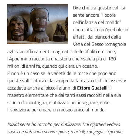
Dire che tra queste valli si
sente ancora “l’odore
dell’infanzia del mondo”
non è affatto un’iperbole: in
effetti, dai biancori della
Vena del Gesso romagnola
agli scuri affioramenti magmatici delle ofioliti emiliane,
l’Appennino racconta una storia che risale a più di 180
milioni di anni fa, quando qui c’era un oceano.
E non è un caso se la varietà delle rocce che popolano
queste valli colpisce da sempre la fantasia di chi le osserva:
accadeva anche ai piccoli alunni di
Ettore Guatelli
, il
maestro elementare che dai tanti sassi raccolti nella sua
scuola di montagna, e utilizzati per insegnare, ebbe
l’ispirazione per creare un museo unico al mondo:
Inizialmente ho raccolto per riutilizzare. Dai rigattieri vedevo
cose che potevano servire: pinze, martelli, congegni... Speravo