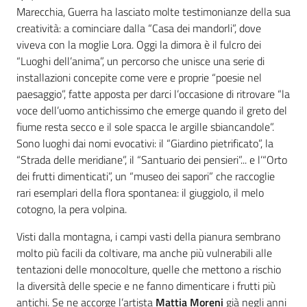
Marecchia, Guerra ha lasciato molte testimonianze della sua
creatività: a cominciare dalla “Casa dei mandorli”, dove
viveva con la moglie Lora. Oggi la dimora è il fulcro dei
“Luoghi dell’anima”, un percorso che unisce una serie di
installazioni concepite come vere e proprie “poesie nel
paesaggio”, fatte apposta per darci l’occasione di ritrovare “la
voce dell’uomo antichissimo che emerge quando il greto del
fiume resta secco e il sole spacca le argille sbiancandole”.
Sono luoghi dai nomi evocativi: il “Giardino pietrificato”, la
“Strada delle meridiane”, il “Santuario dei pensieri”... e l’“Orto
dei frutti dimenticati”, un “museo dei sapori” che raccoglie
rari esemplari della flora spontanea: il giuggiolo, il melo
cotogno, la pera volpina.
Visti dalla montagna, i campi vasti della pianura sembrano
molto più facili da coltivare, ma anche più vulnerabili alle
tentazioni delle monocolture, quelle che mettono a rischio
la diversità delle specie e ne fanno dimenticare i frutti più
antichi. Se ne accorge l’artista
Mattia Moreni
già negli anni