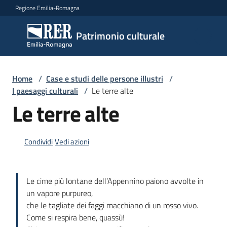
Vai al contenuto
Vai alla navigazione
Vai al footer
Regione Emilia-Romagna
Patrimonio
Patrimonio culturale
culturale
Home
/
Case e studi delle persone illustri
/
Argomenti
I paesaggi culturali
/
Le terre alte
Le terre alte
Novità
Condividi
Vedi azioni
Servizi
Le cime più lontane dell’Appennino paiono avvolte in
un vapore purpureo,
Leggi
che le tagliate dei faggi macchiano di un rosso vivo.
Atti
Come si respira bene, quassù!
Bandi