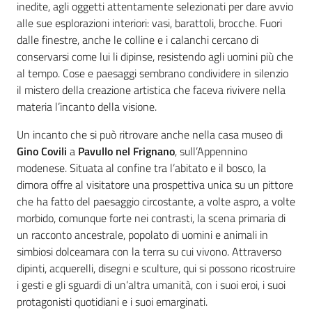
inedite, agli oggetti attentamente selezionati per dare avvio
alle sue esplorazioni interiori: vasi, barattoli, brocche. Fuori
dalle finestre, anche le colline e i calanchi cercano di
conservarsi come lui li dipinse, resistendo agli uomini più che
al tempo. Cose e paesaggi sembrano condividere in silenzio
il mistero della creazione artistica che faceva rivivere nella
materia l’incanto della visione.
Un incanto che si può ritrovare anche nella casa museo di
Gino Covili
a
Pavullo nel Frignano
, sull’Appennino
modenese. Situata al confine tra l’abitato e il bosco, la
dimora offre al visitatore una prospettiva unica su un pittore
che ha fatto del paesaggio circostante, a volte aspro, a volte
morbido, comunque forte nei contrasti, la scena primaria di
un racconto ancestrale, popolato di uomini e animali in
simbiosi dolceamara con la terra su cui vivono. Attraverso
dipinti, acquerelli, disegni e sculture, qui si possono ricostruire
i gesti e gli sguardi di un’altra umanità, con i suoi eroi, i suoi
protagonisti quotidiani e i suoi emarginati.