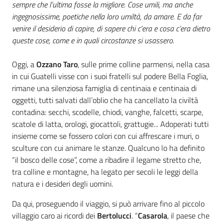
sempre che l’ultima fosse la migliore. Cose umili, ma anche
ingegnosissime, poetiche nella loro umiltà, da amare. E da far
venire il desiderio di capire, di sapere chi c’era e cosa c’era dietro
queste cose, come e in quali circostanze si usassero.
Oggi, a
Ozzano Taro
, sulle prime colline parmensi, nella casa
in cui Guatelli visse con i suoi fratelli sul podere Bella Foglia,
rimane una silenziosa famiglia di centinaia e centinaia di
oggetti, tutti salvati dall’oblio che ha cancellato la civiltà
contadina: secchi, scodelle, chiodi, vanghe, falcetti, scarpe,
scatole di latta, orologi, giocattoli, grattugie... Adoperati tutti
insieme come se fossero colori con cui affrescare i muri, o
sculture con cui animare le stanze. Qualcuno lo ha definito
“il bosco delle cose”, come a ribadire il legame stretto che,
tra colline e montagne, ha legato per secoli le leggi della
natura e i desideri degli uomini.
Da qui, proseguendo il viaggio, si può arrivare fino al piccolo
villaggio caro ai ricordi dei
Bertolucci
. “
Casarola
, il paese che