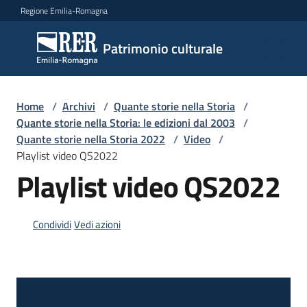
Vai al contenuto
Vai alla navigazione
Vai al footer
Regione Emilia-Romagna
Patrimonio
Patrimonio culturale
culturale
Home
/
Archivi
/
Quante storie nella Storia
/
Argomenti
Quante storie nella Storia: le edizioni dal 2003
/
Quante storie nella Storia 2022
/
Video
/
Playlist video QS2022
Playlist video QS2022
Novità
Condividi
Vedi azioni
Servizi
Leggi
Atti
Bandi