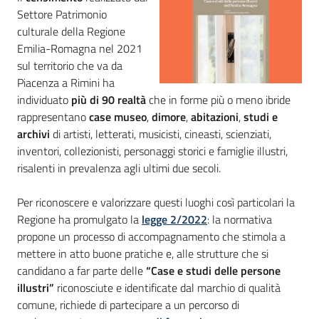
Settore Patrimonio
culturale della Regione
Piani
Emilia-Romagna nel 2021
Programmi
sul territorio che va da
Progetti
Piacenza a Rimini ha
individuato
più di 90 realtà
che in forme più o meno ibride
rappresentano
case museo
,
dimore
,
abitazioni
,
studi e
archivi
di artisti, letterati, musicisti, cineasti, scienziati,
inventori, collezionisti, personaggi storici e famiglie illustri,
Mediateca
risalenti in prevalenza agli ultimi due secoli.
Giuseppe
Guglielmi
Per riconoscere e valorizzare questi luoghi così particolari la
Regione ha promulgato la
legge 2/2022
: la normativa
propone un processo di accompagnamento che stimola a
mettere in atto buone pratiche e, alle strutture che si
Seguici
candidano a far parte delle
“Case e studi delle persone
su
illustri”
riconosciute e identificate dal marchio di qualità
comune, richiede di partecipare a un percorso di