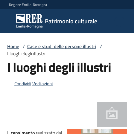
Vai al contenuto
Vai alla navigazione
Vai al footer
Regione Emilia-Romagna
Patrimonio
Patrimonio culturale
culturale
Home
/
Case e studi delle persone illustri
/
Argomenti
I luoghi degli illustri
I luoghi degli illustri
Novità
Condividi
Vedi azioni
Servizi
Leggi
Atti
Bandi
Il
censimento
realizzato dal