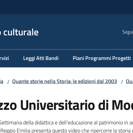
 culturale
Segui
rvizi
Leggi Atti Bandi
Piani Programmi Progetti
ia
Quante storie nella Storia: le edizioni dal 2003
Qua
/
/
azzo Universitario di M
 Settimana della didattica e dell’educazione al patrimonio in a
e Reggio Emilia presenta questo video che ripercorre la storia