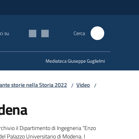
ci su
Cerca
Mediateca Giuseppe Guglielmi
nte storie nella Storia 2022
Video
/
/
odena
rchivio il Dipartimento di Ingegneria “Enzo
 del Palazzo Universitario di Modena. I