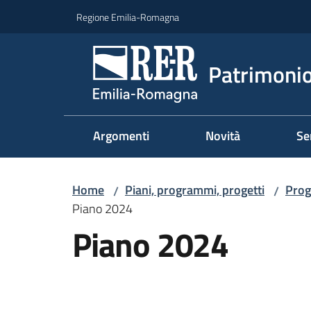
Vai al contenuto
Vai alla navigazione
Vai al footer
Regione Emilia-Romagna
Patrimonio
Argomenti
Novità
Se
Home
Piani, programmi, progetti
Prog
/
/
Piano 2024
Piano 2024