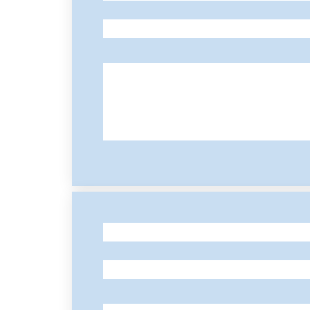
-
-
-