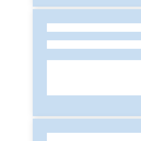
-
-
-