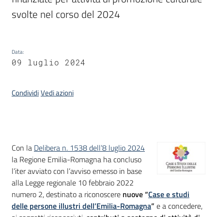
svolte nel corso del 2024
Piani
Programmi
Progetti
Data
:
09 luglio 2024
Condividi
Vedi azioni
Mediateca
Giuseppe
Guglielmi
Introduzione
Con la
Delibera n. 1538 dell’8 luglio 2024
la Regione Emilia-Romagna ha concluso
l’iter avviato con l’avviso emesso in base
Seguici
alla Legge regionale 10 febbraio 2022
su
numero 2, destinato a riconoscere
nuove “
Case e studi
delle persone illustri dell’Emilia-Romagna
”
e a concedere,