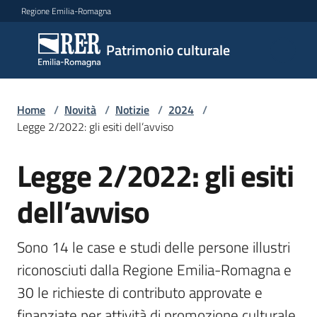
Vai al contenuto
Vai alla navigazione
Vai al footer
Regione Emilia-Romagna
Patrimonio
Patrimonio culturale
culturale
Home
/
Novità
/
Notizie
/
2024
/
Argomenti
Legge 2/2022: gli esiti dell’avviso
Legge 2/2022: gli esiti
Salta al contenuto
Novità
dell’avviso
Servizi
Sono 14 le case e studi delle persone illustri 
riconosciuti dalla Regione Emilia-Romagna e 
Leggi
30 le richieste di contributo approvate e 
Atti
Bandi
finanziate per attività di promozione culturale 