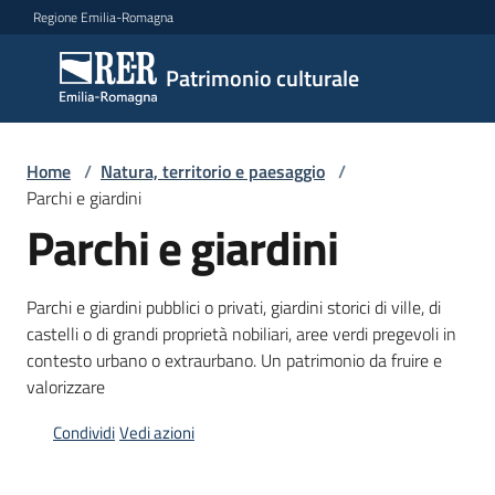
Vai al contenuto
Vai alla navigazione
Vai al footer
Regione Emilia-Romagna
Patrimonio
Patrimonio culturale
culturale
Home
/
Natura, territorio e paesaggio
/
Argomenti
Parchi e giardini
Parchi e giardini
Novità
Parchi e giardini pubblici o privati, giardini storici di ville, di
castelli o di grandi proprietà nobiliari, aree verdi pregevoli in
contesto urbano o extraurbano. Un patrimonio da fruire e
Servizi
valorizzare
Leggi
Condividi
Vedi azioni
Atti
Bandi