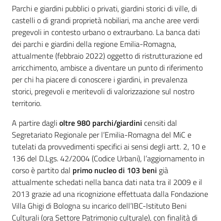
Parchi e giardini pubblici o privati, giardini storici di ville, di
castelli o di grandi proprietà nobiliari, ma anche aree verdi
Piani
pregevoli in contesto urbano o extraurbano. La banca dati
Programmi
dei parchi e giardini della regione Emilia-Romagna,
Progetti
attualmente (febbraio 2022) oggetto di ristrutturazione ed
arricchimento, ambisce a diventare un punto di riferimento
per chi ha piacere di conoscere i giardini, in prevalenza
storici, pregevoli e meritevoli di valorizzazione sul nostro
territorio.
Mediateca
Giuseppe
A partire dagli
oltre 980 parchi/giardini
censiti dal
Guglielmi
Segretariato Regionale per l’Emilia-Romagna del MiC e
tutelati da provvedimenti specifici ai sensi degli artt. 2, 10 e
136 del D.Lgs. 42/2004 (Codice Urbani), l’aggiornamento in
corso è partito dal
primo nucleo di 103 beni
già
Seguici
attualmente schedati nella banca dati nata tra il 2009 e il
su
2013 grazie ad una ricognizione effettuata dalla Fondazione
Villa Ghigi di Bologna su incarico dell’IBC-Istituto Beni
Culturali (ora Settore Patrimonio culturale), con finalità di