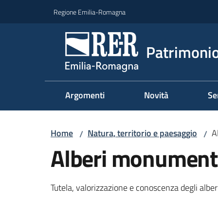
Vai al contenuto
Vai alla navigazione
Vai al footer
Regione Emilia-Romagna
Patrimonio
Argomenti
Novità
Se
Home
Natura, territorio e paesaggio
A
/
/
Alberi monument
Tutela, valorizzazione e conoscenza degli alb