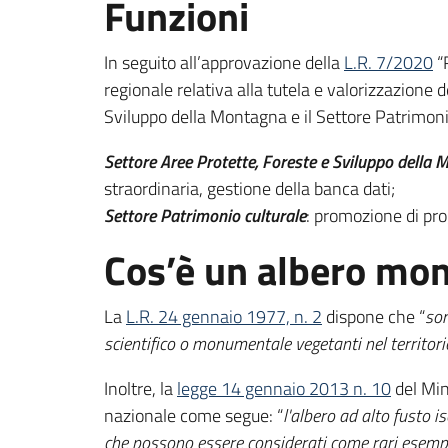
Funzioni
In seguito all’approvazione della
L.R. 7/2020
“R
regionale relativa alla tutela e valorizzazione 
Sviluppo della Montagna e il Settore Patrimon
Settore Aree Protette, Foreste e Sviluppo della
straordinaria, gestione della banca dati;
Settore Patrimonio culturale
: promozione di pro
Cos’è un albero mo
La
L.R. 24 gennaio 1977, n. 2
dispone che “
son
scientifico o monumentale vegetanti nel territori
Inoltre, la
legge 14 gennaio 2013 n. 10
del Min
nazionale come segue: “
l'albero ad alto fusto i
che possono essere considerati come rari esempi d