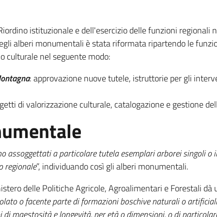
iordino istituzionale e dell'esercizio delle funzioni regionali n
degli alberi monumentali è stata riformata ripartendo le funzio
io culturale nel seguente modo:
 Montagna
: approvazione nuove tutele, istruttorie per gli int
getti di valorizzazione culturale, catalogazione e gestione del
numentale
o assoggettati a particolare tutela esemplari arborei singoli o in 
o regionale
”, individuando così gli alberi monumentali.
istero delle Politiche Agricole, Agroalimentari e Forestali dà
solato o facente parte di formazioni boschive naturali o artificia
i maestosità e longevità, per età o dimensioni, o di particolare