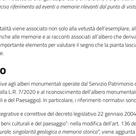
ciso riferimento ad eventi o memorie rilevanti dal punto di vista
alità viene associato non solo alla vetustà dell’esemplare, a
che alle memorie e ai racconti associati all’albero che deriva
mportante elemento per valutare il segno che la pianta lascia
e.
to
ive agli alberi monumentali operate dal Servizio Patrimonio cu
 dalla L.R. 7/2020 e al riconoscimento dell’albero monumental
i e del Paesaggio). In particolare, i riferimenti normativi sono
integrative e correttive del decreto legislativo 22 gennaio 200
beni culturali e del paesaggio”: nella modifica dell’art. 136 del
urale, singolarità geologica o memoria storica"
, viene aggiunta