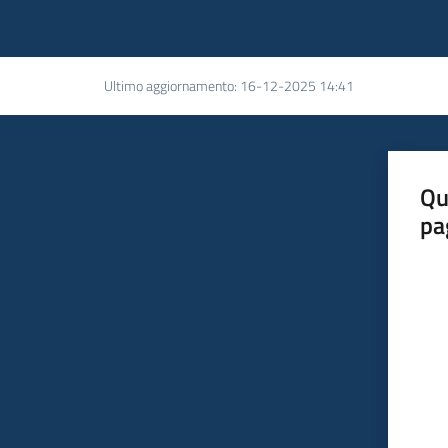
Ultimo aggiornamento
:
16-12-2025 14:41
Qu
pa
Valut