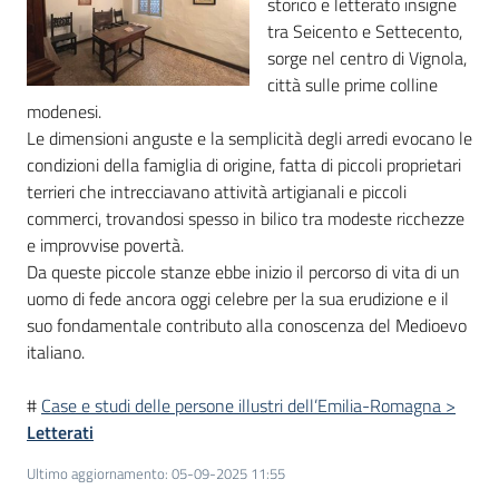
storico e letterato insigne
tra Seicento e Settecento,
Piani
sorge nel centro di Vignola,
Programmi
città sulle prime colline
Progetti
modenesi.
Le dimensioni anguste e la semplicità degli arredi evocano le
condizioni della famiglia di origine, fatta di piccoli proprietari
terrieri che intrecciavano attività artigianali e piccoli
commerci, trovandosi spesso in bilico tra modeste ricchezze
Mediateca
e improvvise povertà.
Giuseppe
Da queste piccole stanze ebbe inizio il percorso di vita di un
Guglielmi
uomo di fede ancora oggi celebre per la sua erudizione e il
suo fondamentale contributo alla conoscenza del Medioevo
italiano.
Seguici
#
Case e studi delle persone illustri dell’Emilia-Romagna >
su
Letterati
Ultimo aggiornamento
:
05-09-2025 11:55