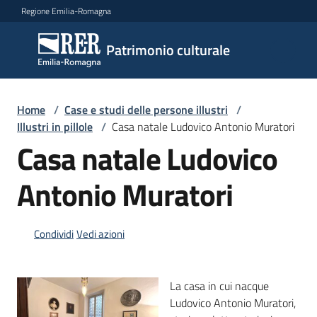
Vai al contenuto
Vai alla navigazione
Vai al footer
Regione Emilia-Romagna
Patrimonio
Patrimonio culturale
culturale
Home
/
Case e studi delle persone illustri
/
Argomenti
Illustri in pillole
/
Casa natale Ludovico Antonio Muratori
Casa natale Ludovico
Antonio Muratori
Novità
Condividi
Vedi azioni
Servizi
Leggi
La casa in cui nacque
Atti
Ludovico Antonio Muratori,
Bandi