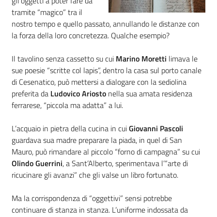
gli oggetti a poter fare da
tramite “magico” tra il
Piani
nostro tempo e quello passato, annullando le distanze con
Programmi
la forza della loro concretezza. Qualche esempio?
Progetti
Il tavolino senza cassetto su cui
Marino Moretti
limava le
sue poesie “scritte col lapis”, dentro la casa sul porto canale
di Cesenatico, può mettersi a dialogare con la sediolina
preferita da
Ludovico Ariosto
nella sua amata residenza
ferrarese, “piccola ma adatta” a lui.
Mediateca
Giuseppe
L’acquaio in pietra della cucina in cui
Giovanni Pascoli
Guglielmi
guardava sua madre preparare la piada, in quel di San
Mauro, può rimandare al piccolo “forno di campagna” su cui
Olindo Guerrini
, a Sant’Alberto, sperimentava l’“arte di
Seguici
ricucinare gli avanzi” che gli valse un libro fortunato.
su
Ma la corrispondenza di “oggettivi” sensi potrebbe
continuare di stanza in stanza. L’uniforme indossata da