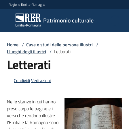
Vai al contenuto
Vai alla navigazione
Vai al footer
Regione Emilia-Romagna
Patrimonio
Patrimonio culturale
culturale
Home
/
Case e studi delle persone illustri
/
Argomenti
I luoghi degli illustri
/
Letterati
Letterati
Novità
Condividi
Vedi azioni
Servizi
Nelle stanze in cui hanno
preso corpo le pagine e i
Leggi
versi che rendono illustre
Atti
l’Emilia e la Romagna sono
Bandi