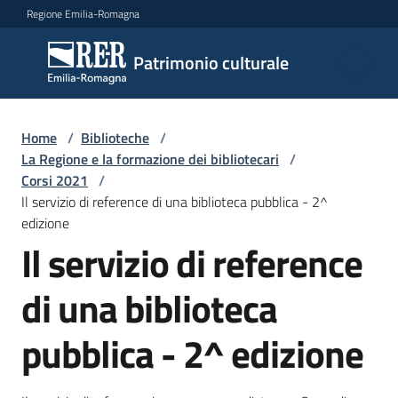
Vai al contenuto
Vai alla navigazione
Vai al footer
Regione Emilia-Romagna
Patrimonio
Patrimonio culturale
culturale
Home
/
Biblioteche
/
Argomenti
La Regione e la formazione dei bibliotecari
/
Corsi 2021
/
Il servizio di reference di una biblioteca pubblica - 2^
edizione
Novità
Il servizio di reference
di una biblioteca
Servizi
pubblica - 2^ edizione
Leggi
Atti
Bandi