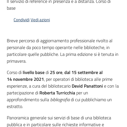
Il servizio di reference in presenza e a distanza. Corso di
base
Piani
Programmi
Condividi
Vedi azioni
Progetti
Breve percorso di aggiornamento professionale rivolto al
personale da poco tempo operante nelle biblioteche, in
particolare quelle pubbliche. La prima edizione si è tenuta in
primavera.
Mediateca
Giuseppe
Corso di
livello base
di
25 ore
,
dal 15 settembre al
Guglielmi
14 novembre 2021
, per operatori di biblioteca alle prime
esperienze, a cura del bibliotecario
Devid Panattoni
e con la
partecipazione di
Roberta Turricchia
per un
approfondimento sulla
bibliografia
di cui pubblichiamo un
Seguici
estratto.
su
Panoramica generale sui servizi di base di una biblioteca
pubblica e in particolare sulle richieste informative e