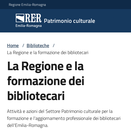
Vai al contenuto
Vai alla navigazione
Vai al footer
Regione Emilia-Romagna
Patrimonio
Patrimonio culturale
culturale
Home
/
Biblioteche
/
Argomenti
La Regione e la formazione dei bibliotecari
La Regione e la
formazione dei
Novità
bibliotecari
Servizi
Attività e azioni del Settore Patrimonio culturale per la
Leggi
formazione e l'aggiornamento professionale dei bibliotecari
Atti
dell'Emilia-Romagna.
Bandi