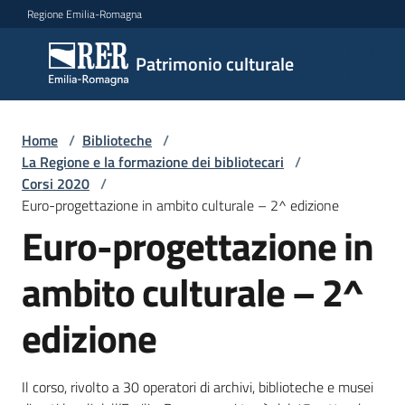
Vai al contenuto
Vai alla navigazione
Vai al footer
Regione Emilia-Romagna
Patrimonio
Patrimonio culturale
culturale
Home
/
Biblioteche
/
Argomenti
La Regione e la formazione dei bibliotecari
/
Corsi 2020
/
Euro-progettazione in ambito culturale – 2^ edizione
Euro-progettazione in
Novità
ambito culturale – 2^
Servizi
edizione
Leggi
Atti
Il corso, rivolto a 30 operatori di archivi, biblioteche e musei
Bandi