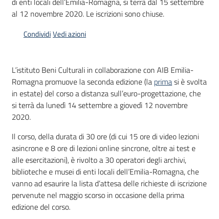
di enti locali dell’Emilia-Romagna, si terrà dal 15 settembre
al 12 novembre 2020. Le iscrizioni sono chiuse.
Piani
Programmi
Condividi
Vedi azioni
Progetti
L’istituto Beni Culturali in collaborazione con AIB Emilia-
Romagna promuove la seconda edizione (la
prima
si è svolta
in estate) del corso a distanza sull’euro-progettazione, che
si terrà da lunedì 14 settembre a giovedì 12 novembre
Mediateca
2020.
Giuseppe
Guglielmi
Il corso, della durata di 30 ore (di cui 15 ore di video lezioni
asincrone e 8 ore di lezioni online sincrone, oltre ai test e
alle esercitazioni), è rivolto a 30 operatori degli archivi,
biblioteche e musei di enti locali dell’Emilia-Romagna, che
Seguici
vanno ad esaurire la lista d’attesa delle richieste di iscrizione
su
pervenute nel maggio scorso in occasione della prima
edizione del corso.