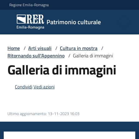
Vai al contenuto
Vai alla navigazione
Vai al footer
Regione Emilia-Romagna
Patrimonio
Patrimonio culturale
culturale
Home
/
Arti visuali
/
Cultura in mostra
/
Argomenti
Ritornando sull'Appennino
/
Galleria di immagini
Galleria di immagini
Novità
Condividi
Vedi azioni
Servizi
Ultimo aggiornamento
:
13-11-2023 16:03
Leggi
Atti
Bandi