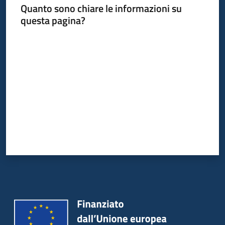
Quanto sono chiare le informazioni su
questa pagina?
Piani
Programmi
Valuta da 1 a 5 stelle
Progetti
Mediateca
Giuseppe
Guglielmi
Seguici
su