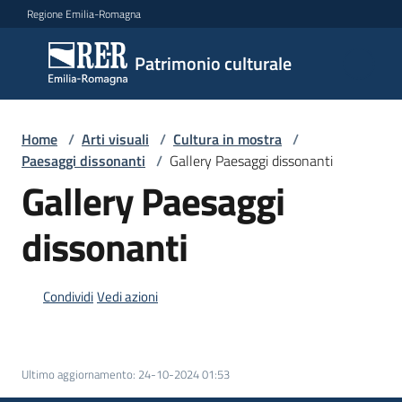
Vai al contenuto
Vai alla navigazione
Vai al footer
Regione Emilia-Romagna
Patrimonio
Patrimonio culturale
culturale
Home
/
Arti visuali
/
Cultura in mostra
/
Argomenti
Paesaggi dissonanti
/
Gallery Paesaggi dissonanti
Gallery Paesaggi
dissonanti
Novità
Condividi
Vedi azioni
Servizi
Leggi
Atti
Ultimo aggiornamento
:
24-10-2024 01:53
Bandi