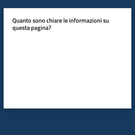
Piani
Quanto sono chiare le informazioni su
Programmi
questa pagina?
Progetti
Valuta da 1 a 5 stelle
Mediateca
Giuseppe
Guglielmi
Seguici
su