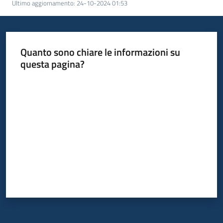
Ultimo aggiornamento
:
24-10-2024 01:53
Piani
Programmi
Progetti
Quanto sono chiare le informazioni su
questa pagina?
Valuta da 1 a 5 stelle
Mediateca
Giuseppe
Guglielmi
Seguici
su