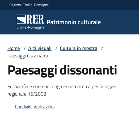
Vai al contenuto
Vai alla navigazione
Vai al footer
Regione Emilia-Romagna
Patrimonio
Patrimonio culturale
culturale
Home
/
Arti visuali
/
Cultura in mostra
/
Argomenti
Paesaggi dissonanti
Paesaggi dissonanti
Novità
Fotografia e opere incongrue: una ricerca per la legge
regionale 16/2002
Servizi
Condividi
Vedi azioni
Leggi
Atti
Bandi