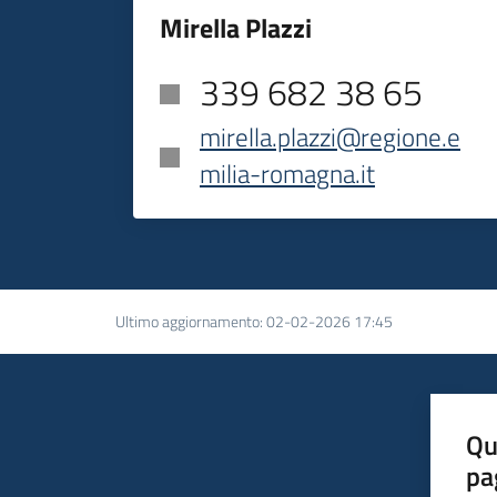
Mirella Plazzi
339 682 38 65
mirella.plazzi@regione.e
milia-romagna.it
Ultimo aggiornamento
:
02-02-2026 17:45
Qu
pa