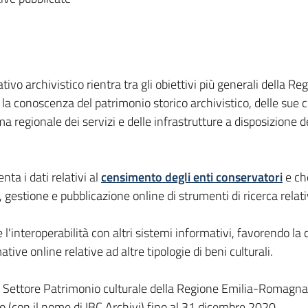
tivo archivistico rientra tra gli obiettivi più generali della 
a conoscenza del patrimonio storico archivistico, delle sue cond
a regionale dei servizi e delle infrastrutture a disposizione del
nta i dati relativi al
censimento degli enti conservatori
e ch
 gestione e pubblicazione online di strumenti di ricerca relativ
e l'interoperabilità con altri sistemi informativi, favorendo la 
ive online relative ad altre tipologie di beni culturali.
 Settore Patrimonio culturale della Regione Emilia-Romagna, in 
ito (con il nome di IBC Archivi) fino al 31 dicembre 2020.