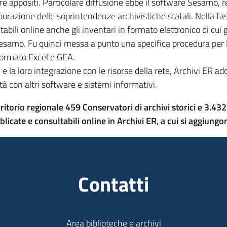
e appositi. Particolare diffusione ebbe il software Sesamo, r
borazione delle soprintendenze archivistiche statali. Nella f
ltabili online anche gli inventari in formato elettronico di cui
n Sesamo. Fu quindi messa a punto una specifica procedura per l
 formato Excel e GEA.
 la loro integrazione con le risorse della rete, Archivi ER a
tà con altri software e sistemi informativi.
ritorio regionale 459 Conservatori di archivi storici e 3.432
licate e consultabili online in Archivi ER, a cui si
aggiungon
Contatti
Area biblioteche e archivi