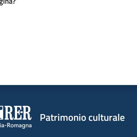
gina?
a da 1 a 5 stelle
Patrimonio culturale