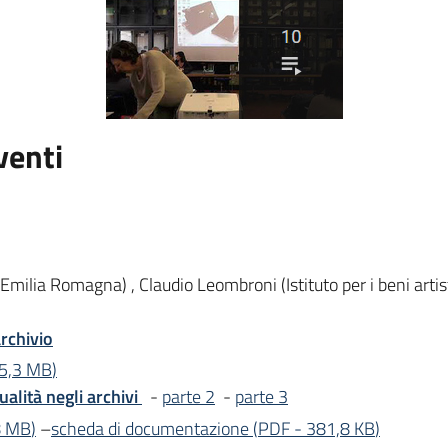
venti
ilia Romagna) , Claudio Leombroni (Istituto per i beni artisti
archivio
5,3 MB
)
alità negli archivi
-
parte 2
-
parte 3
8 MB
)
–
scheda di documentazione
(
PDF
-
381,8 KB
)