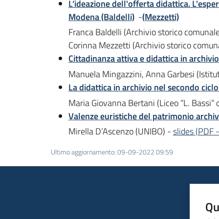
L‘ideazione dell'offerta didattica. L'espe
Modena (Baldelli)
-
(Mezzetti)
Franca Baldelli (Archivio storico comunal
Corinna Mezzetti (Archivio storico comuna
Cittadinanza attiva e didattica in archivi
Manuela Mingazzini, Anna Garbesi (Istitut
La didattica in archivio nel secondo cicl
Maria Giovanna Bertani (Liceo “L. Bassi“ 
Valenze euristiche del patrimonio archivi
Mirella D’Ascenzo (UNIBO) -
slides
(
PDF
Ultimo aggiornamento
:
09-09-2022 09:59
Qu