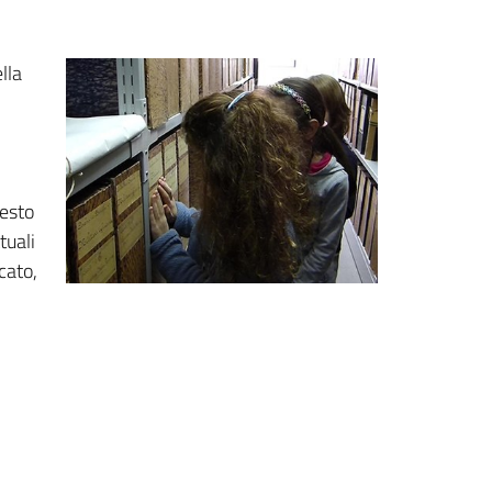
lla
uesto
tuali
cato,