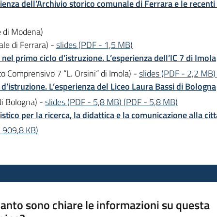
rienza dell’Archivio storico comunale di Ferrara e le recenti
e di Modena)
le di Ferrara) -
slides
(
PDF
-
1,5 MB
)
o nel primo ciclo d’istruzione. L’esperienza dell’IC 7 di Imola
o Comprensivo 7 “L. Orsini“ di Imola) -
slides
(
PDF
-
2,2 MB
)
o d’istruzione. L’esperienza del Liceo Laura Bassi di Bologna
di Bologna) -
slides
(
PDF
-
5,8 MB
)
(
PDF
-
5,8 MB
)
stico per la ricerca, la didattica e la comunicazione alla ci
-
909,8 KB
)
anto sono chiare le informazioni su questa