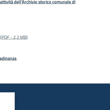
 attività dell’Archivio storico comunale di
(
PDF
-
2,2 MB
)
ttadinanza