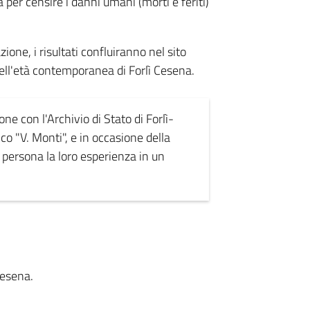
er censire i danni umani (morti e feriti)
zione, i risultati confluiranno nel sito
 dell'età contemporanea di Forlì Cesena.
one con l'Archivio di Stato di Forlì-
co "V. Monti", e in occasione della
 persona la loro esperienza in un
Cesena.