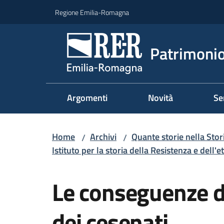
Vai al contenuto
Vai alla navigazione
Vai al footer
Regione Emilia-Romagna
Patrimonio
Argomenti
Novità
Se
Home
Archivi
Quante storie nella Stor
/
/
Istituto per la storia della Resistenza e dell
Salta al contenuto
Le conseguenze de
dei cesenati