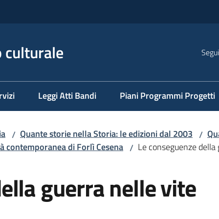
 culturale
Segui
rvizi
Leggi Atti Bandi
Piani Programmi Progetti
ia
Quante storie nella Storia: le edizioni dal 2003
Qua
/
/
'età contemporanea di Forlì Cesena
Le conseguenze della g
/
lla guerra nelle vite