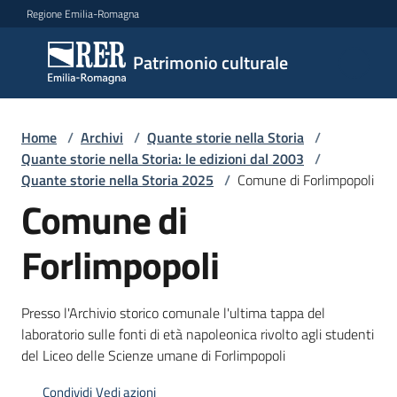
Vai al contenuto
Vai alla navigazione
Vai al footer
Regione Emilia-Romagna
Patrimonio
Patrimonio culturale
culturale
Home
/
Archivi
/
Quante storie nella Storia
/
Argomenti
Quante storie nella Storia: le edizioni dal 2003
/
Quante storie nella Storia 2025
/
Comune di Forlimpopoli
Comune di
Novità
Forlimpopoli
Servizi
Presso l'Archivio storico comunale l'ultima tappa del
laboratorio sulle fonti di età napoleonica rivolto agli studenti
Leggi
del Liceo delle Scienze umane di Forlimpopoli
Atti
Bandi
Condividi
Vedi azioni