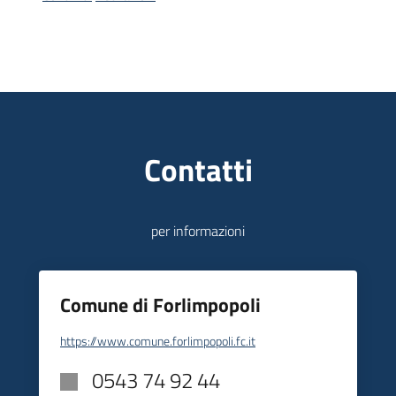
Piani
Programmi
Progetti
Contatti
Mediateca
Giuseppe
per informazioni
Guglielmi
Comune di Forlimpopoli
Seguici
su
https://www.comune.forlimpopoli.fc.it
0543 74 92 44