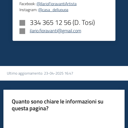
Facebook:
@IlarioFioravantiArtista
Instagram:
@casa_dellupupa
334 365 12 56 (D. Tosi)
ilario.fioravanti@gmail.com
Ultimo aggiornamento
:
23-04-2025 16:47
Quanto sono chiare le informazioni su
questa pagina?
Valuta da 1 a 5 stelle