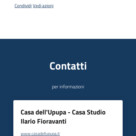
Condividi
Vedi azioni
Piani
Programmi
Progetti
Contatti
Mediateca
Giuseppe
Guglielmi
per informazioni
Seguici
Casa dell'Upupa - Casa Studio
su
Ilario Fioravanti
www.casadellupupa.it