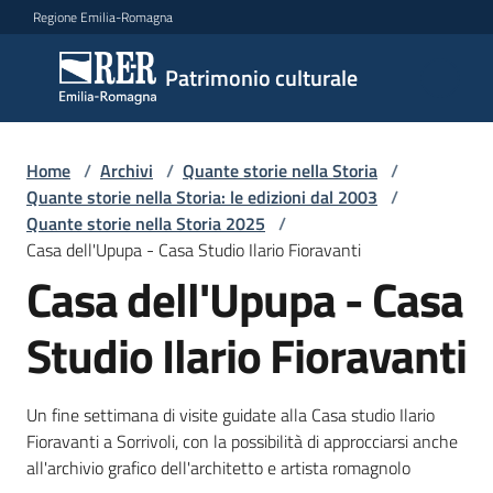
Vai al contenuto
Vai alla navigazione
Vai al footer
Regione Emilia-Romagna
Patrimonio
Patrimonio culturale
culturale
Home
/
Archivi
/
Quante storie nella Storia
/
Argomenti
Quante storie nella Storia: le edizioni dal 2003
/
Quante storie nella Storia 2025
/
Casa dell'Upupa - Casa Studio Ilario Fioravanti
Casa dell'Upupa - Casa
Novità
Studio Ilario Fioravanti
Servizi
Un fine settimana di visite guidate alla Casa studio Ilario
Leggi
Fioravanti a Sorrivoli, con la possibilità di approcciarsi anche
Atti
all'archivio grafico dell'architetto e artista romagnolo
Bandi