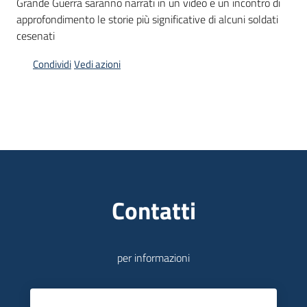
Grande Guerra saranno narrati in un video e un incontro di
approfondimento le storie più significative di alcuni soldati
Piani
cesenati
Programmi
Progetti
Condividi
Vedi azioni
Mediateca
Giuseppe
Guglielmi
Contatti
Seguici
per informazioni
su