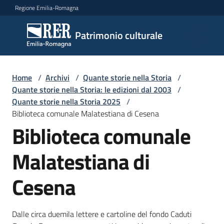
Vai al contenuto
Vai alla navigazione
Vai al footer
Regione Emilia-Romagna
Patrimonio
Patrimonio culturale
culturale
Home
/
Archivi
/
Quante storie nella Storia
/
Argomenti
Quante storie nella Storia: le edizioni dal 2003
/
Quante storie nella Storia 2025
/
Biblioteca comunale Malatestiana di Cesena
Biblioteca comunale
Novità
Malatestiana di
Servizi
Cesena
Leggi
Atti
Dalle circa duemila lettere e cartoline del fondo Caduti
Bandi