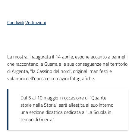
Piani
Programmi
Condividi
Vedi azioni
Progetti
Cos'è
La mostra, inaugurata il 14 aprile, espone accanto a pannelli
che raccontano la Guerra e le sue conseguenze nel territorio
Mediateca
di Argenta, "la Cassino del nord", originali manifesti e
Giuseppe
volantini dell'epoca e immagini fotografiche.
Guglielmi
Dal 5 al 10 maggio in occasione di "Quante
storie nella Storia" sarà allestita al suo interno
Seguici
una sezione didattica dedicata a "La Scuola in
su
tempo di Guerra".