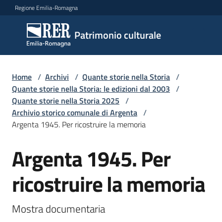
Vai al contenuto
Vai alla navigazione
Vai al footer
Regione Emilia-Romagna
Patrimonio
Patrimonio culturale
culturale
Home
/
Archivi
/
Quante storie nella Storia
/
Argomenti
Quante storie nella Storia: le edizioni dal 2003
/
Quante storie nella Storia 2025
/
Archivio storico comunale di Argenta
/
Argenta 1945. Per ricostruire la memoria
Novità
Argenta 1945. Per
Salta al contenuto
Servizi
ricostruire la memoria
Leggi
Atti
Mostra documentaria
Bandi