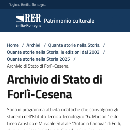
Vai al contenuto
Vai alla navigazione
Vai al footer
Regione Emilia-Romagna
Patrimonio
Patrimonio culturale
culturale
Home
/
Archivi
/
Quante storie nella Storia
/
Argomenti
Quante storie nella Storia: le edizioni dal 2003
/
Quante storie nella Storia 2025
/
Archivio di Stato di Forlì-Cesena
Archivio di Stato di
Novità
Forlì-Cesena
Servizi
Sono in programma attività didattiche che coinvolgono gli
Leggi
studenti dell'Istituto Tecnico Tecnologico "G. Marconi" e del
Atti
Liceo Artistico e Musicale Statale "Antonio Canova" di Forlì,
Bandi