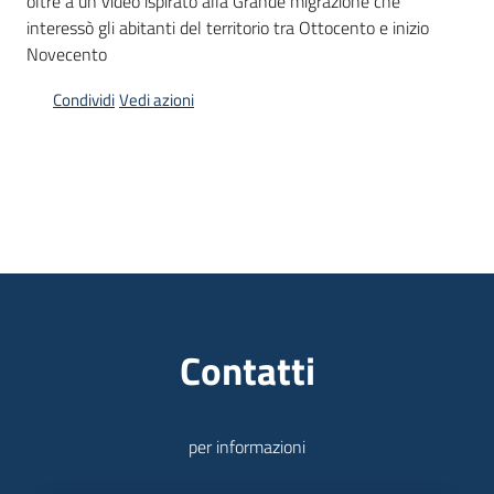
oltre a un video ispirato alla Grande migrazione che
interessò gli abitanti del territorio tra Ottocento e inizio
Piani
Novecento
Programmi
Condividi
Vedi azioni
Progetti
Mediateca
Giuseppe
Guglielmi
Contatti
Seguici
su
per informazioni