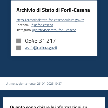
Archivio di Stato di Forlì-Cesena
https://archiviodistato-forlicesena.cultura.gov.it/
Facebook:
@asforlicesena
Instagram:
@archiviodistato_forli_cesena
0543 31 217
as-fc@cultura.gov.it
Ultimo aggiornamento
:
26-04-2025 19:27
Quanto sono chiare le informazioni su