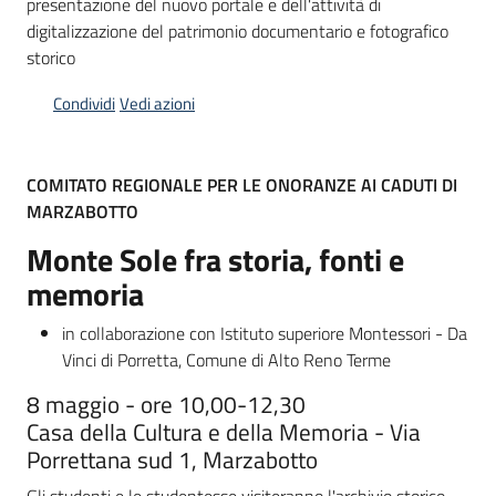
presentazione del nuovo portale e dell'attività di
digitalizzazione del patrimonio documentario e fotografico
Piani
storico
Programmi
Progetti
Condividi
Vedi azioni
COMITATO REGIONALE PER LE ONORANZE AI CADUTI DI
MARZABOTTO
Mediateca
Monte Sole fra storia, fonti e
Giuseppe
memoria
Guglielmi
in collaborazione con Istituto superiore Montessori - Da
Vinci di Porretta, Comune di Alto Reno Terme
Seguici
8 maggio - ore 10,00-12,30
su
Casa della Cultura e della Memoria - Via
Porrettana sud 1, Marzabotto