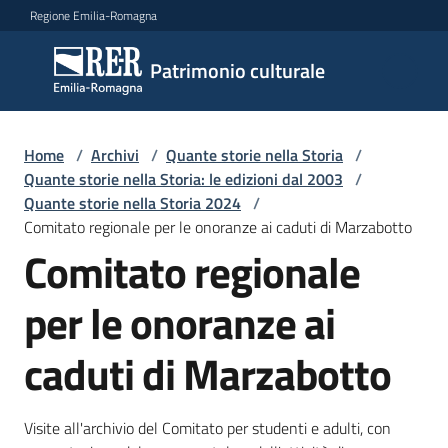
Vai al contenuto
Vai alla navigazione
Vai al footer
Regione Emilia-Romagna
Patrimonio
Patrimonio culturale
culturale
Home
/
Archivi
/
Quante storie nella Storia
/
Argomenti
Quante storie nella Storia: le edizioni dal 2003
/
Quante storie nella Storia 2024
/
Comitato regionale per le onoranze ai caduti di Marzabotto
Comitato regionale
Novità
per le onoranze ai
Servizi
caduti di Marzabotto
Leggi
Atti
Visite all'archivio del Comitato per studenti e adulti, con
Bandi