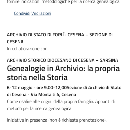
fornire indicazioni metodologiche per la ricerca genealogica
Piani
Condividi
Vedi azioni
Programmi
Progetti
ARCHIVIO DI STATO DI FORLÌ- CESENA – SEZIONE DI
CESENA
In collaborazione con
ARCHIVIO STORICO DIOCESANO DI CESENA – SARSINA
Mediateca
Genealogie in Archivio: la propria
Giuseppe
storia nella Storia
Guglielmi
6-12 maggio - ore 9,00-12,00
Sezione di Archivio di Stato
di Cesena - Via Montalti 4, Cesena
Come risalire alle origini della propria famiglia. Appunti di
Seguici
metodo per la ricerca genealogica.
su
Iniziativa in presenza (non è richiesta prenotazione).