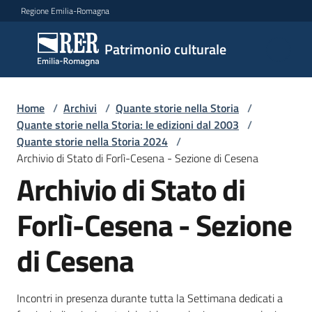
Vai al contenuto
Vai alla navigazione
Vai al footer
Regione Emilia-Romagna
Patrimonio
Patrimonio culturale
culturale
Home
/
Archivi
/
Quante storie nella Storia
/
Argomenti
Quante storie nella Storia: le edizioni dal 2003
/
Quante storie nella Storia 2024
/
Archivio di Stato di Forlì-Cesena - Sezione di Cesena
Archivio di Stato di
Novità
Forlì-Cesena - Sezione
Servizi
di Cesena
Leggi
Atti
Incontri in presenza durante tutta la Settimana dedicati a
Bandi