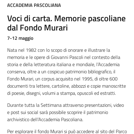
ACCADEMIA PASCOLIANA
Piani
Voci di carta. Memorie pascoliane
Programmi
dal Fondo Murari
Progetti
7-12 maggio
Nata nel 1982 con lo scopo di onorare e illustrare la
memoria e le opere di Giovanni Pascoli nel contesto della
storia e della letteratura italiana e mondiale, l’Accademia
Mediateca
conserva, oltre a un cospicuo patrimonio bibliografico, il
Giuseppe
Fondo Murari, un corpus acquisito nel 1995, di oltre 600
Guglielmi
documenti tra lettere, cartoline, abbozzi e copie manoscritte
di poesie, disegni, volumi a stampa, opuscoli ed estratti.
Durante tutta la Settimana attraverso presentazioni, video
Seguici
e post sui social sarà possibile scoprire il patrimonio
su
archivistico dell’Accademia Pascoliana.
Per esplorare il fondo Murari si può accedere al sito del Parco