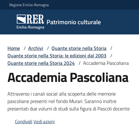
Vai al contenuto
Vai alla navigazione
Vai al footer
Regione Emilia-Romagna
Patrimonio
Patrimonio culturale
culturale
Home
/
Archivi
/
Quante storie nella Storia
/
Argomenti
Quante storie nella Storia: le edizioni dal 2003
/
Quante storie nella Storia 2024
/
Accademia Pascoliana
Accademia Pascoliana
Novità
Attraverso i canali social alla scoperta delle memorie
pascoliane presenti nel fondo Murari. Saranno inoltre
Servizi
presentati due volumi di studi sulla figura di Pascoli docente
Leggi
Condividi
Vedi azioni
Atti
Bandi