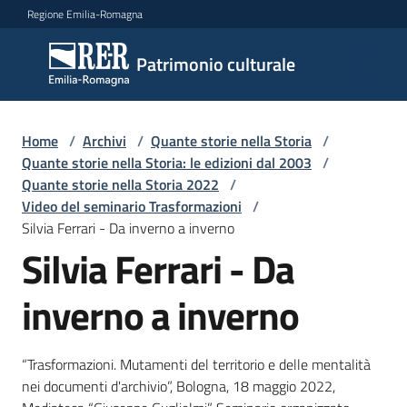
Vai al contenuto
Vai alla navigazione
Vai al footer
Regione Emilia-Romagna
Patrimonio
Patrimonio culturale
culturale
Home
/
Archivi
/
Quante storie nella Storia
/
Argomenti
Quante storie nella Storia: le edizioni dal 2003
/
Quante storie nella Storia 2022
/
Video del seminario Trasformazioni
/
Silvia Ferrari - Da inverno a inverno
Novità
Silvia Ferrari - Da
inverno a inverno
Servizi
Leggi
“Trasformazioni. Mutamenti del territorio e delle mentalità
Atti
nei documenti d'archivio”, Bologna, 18 maggio 2022,
Bandi