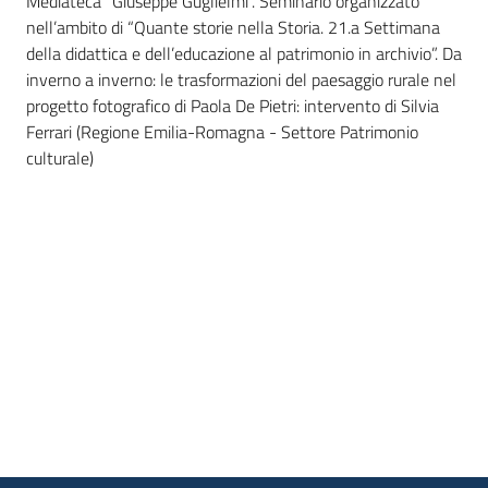
Mediateca “Giuseppe Guglielmi”. Seminario organizzato
nell’ambito di “Quante storie nella Storia. 21.a Settimana
Piani
della didattica e dell’educazione al patrimonio in archivio”. Da
Programmi
inverno a inverno: le trasformazioni del paesaggio rurale nel
Progetti
progetto fotografico di Paola De Pietri: intervento di Silvia
Ferrari (Regione Emilia-Romagna - Settore Patrimonio
culturale)
Mediateca
Giuseppe
Guglielmi
Seguici
su