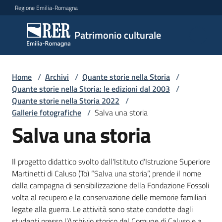
Vai al contenuto
Vai alla navigazione
Vai al footer
Regione Emilia-Romagna
Patrimonio
Patrimonio culturale
culturale
Home
/
Archivi
/
Quante storie nella Storia
/
Argomenti
Quante storie nella Storia: le edizioni dal 2003
/
Quante storie nella Storia 2022
/
Gallerie fotografiche
/
Salva una storia
Salva una storia
Novità
Il progetto didattico svolto dall'Istituto d’Istruzione Superiore
Servizi
Martinetti di Caluso (To) “Salva una storia”, prende il nome
dalla campagna di sensibilizzazione della Fondazione Fossoli
Leggi
volta al recupero e la conservazione delle memorie familiari
Atti
legate alla guerra. Le attività sono state condotte dagli
Bandi
studenti presso l’Archivio storico del Comune di Caluso e a