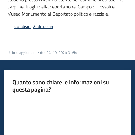
Carpi nei luoghi della deportazione, Campo di Fossoli e
Piani
Museo Monumento al Deportato politico e razziale.
Programmi
Condividi
Vedi azioni
Progetti
Ultimo aggiornamento
:
24-10-2024 01:54
Mediateca
Giuseppe
Guglielmi
Quanto sono chiare le informazioni su
questa pagina?
Valuta da 1 a 5 stelle
Seguici
su