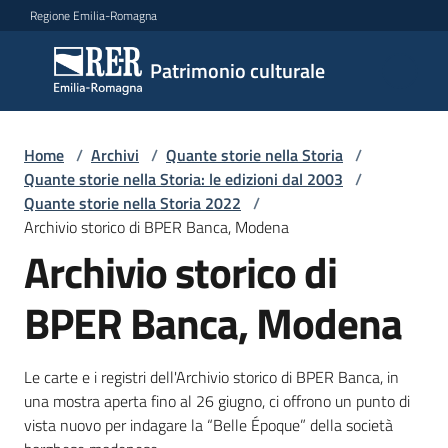
Vai al contenuto
Vai alla navigazione
Vai al footer
Regione Emilia-Romagna
Patrimonio
Patrimonio culturale
culturale
Home
/
Archivi
/
Quante storie nella Storia
/
Argomenti
Quante storie nella Storia: le edizioni dal 2003
/
Quante storie nella Storia 2022
/
Archivio storico di BPER Banca, Modena
Archivio storico di
Novità
BPER Banca, Modena
Servizi
Le carte e i registri dell'Archivio storico di BPER Banca, in
Leggi
una mostra aperta fino al 26 giugno, ci offrono un punto di
Atti
vista nuovo per indagare la “Belle Époque” della società
Bandi