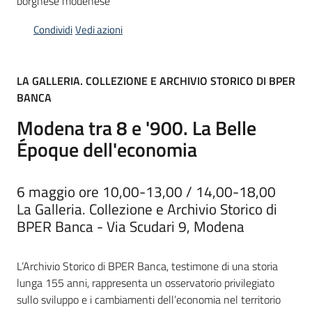
borghese modenese
Condividi
Vedi azioni
Piani
Programmi
Progetti
LA GALLERIA. COLLEZIONE E ARCHIVIO STORICO DI BPER
BANCA
Modena tra 8 e '900. La Belle
Époque dell'economia
Mediateca
Giuseppe
Guglielmi
6 maggio ore 10,00-13,00 / 14,00-18,00
La Galleria. Collezione e Archivio Storico di
BPER Banca - Via Scudari 9, Modena
Seguici
su
L’Archivio Storico di BPER Banca, testimone di una storia
lunga 155 anni, rappresenta un osservatorio privilegiato
sullo sviluppo e i cambiamenti dell’economia nel territorio