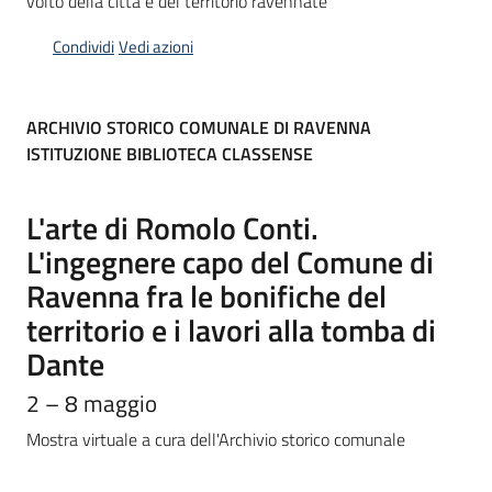
volto della città e del territorio ravennate
Condividi
Vedi azioni
Piani
Programmi
Progetti
ARCHIVIO STORICO COMUNALE DI RAVENNA
ISTITUZIONE BIBLIOTECA CLASSENSE
L'arte di Romolo Conti.
Mediateca
L'ingegnere capo del Comune di
Giuseppe
Ravenna fra le bonifiche del
Guglielmi
territorio e i lavori alla tomba di
Dante
Seguici
2 – 8 maggio
su
Mostra virtuale a cura dell'Archivio storico comunale