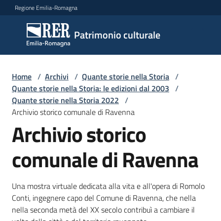
Vai al contenuto
Vai alla navigazione
Vai al footer
Regione Emilia-Romagna
Patrimonio
Patrimonio culturale
culturale
Home
/
Archivi
/
Quante storie nella Storia
/
Argomenti
Quante storie nella Storia: le edizioni dal 2003
/
Quante storie nella Storia 2022
/
Archivio storico comunale di Ravenna
Archivio storico
Novità
comunale di Ravenna
Servizi
Una mostra virtuale dedicata alla vita e all'opera di Romolo
Leggi
Conti, ingegnere capo del Comune di Ravenna, che nella
Atti
nella seconda metà del XX secolo contribuì a cambiare il
Bandi