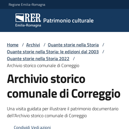
Vai al contenuto
Vai alla navigazione
Vai al footer
Regione Emilia-Romagna
Patrimonio
Patrimonio culturale
culturale
Home
/
Archivi
/
Quante storie nella Storia
/
Argomenti
Quante storie nella Storia: le edizioni dal 2003
/
Quante storie nella Storia 2022
/
Archivio storico comunale di Correggio
Archivio storico
Novità
comunale di Correggio
Servizi
Una visita guidata per illustrare il patrimonio documentario
Leggi
dell'Archivio storico comunale di Correggio
Atti
Bandi
Condividi
Vedi azioni