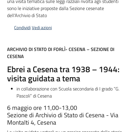
una visita tematica sulle leggi razziali rivolta agli studenti
sono le iniziative proposte dalla Sezione cesenate
Piani
dell'Archivio di Stato
Programmi
Progetti
Condividi
Vedi azioni
ARCHIVIO DI STATO DI FORLÌ- CESENA – SEZIONE DI
CESENA
Mediateca
Ebrei a Cesena tra 1938 – 1944:
Giuseppe
visita guidata a tema
Guglielmi
in collaborazione con Scuola secondaria di I grado “G.
Pascoli” di Cesena
Seguici
6 maggio ore 11,00-13,00
su
Sezione di Archivio di Stato di Cesena - Via
Montalti 4, Cesena