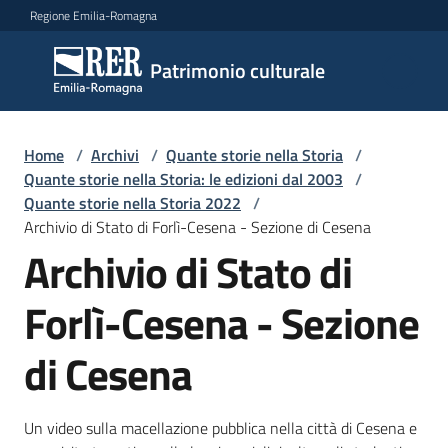
Vai al contenuto
Vai alla navigazione
Vai al footer
Regione Emilia-Romagna
Patrimonio
Patrimonio culturale
culturale
Home
/
Archivi
/
Quante storie nella Storia
/
Argomenti
Quante storie nella Storia: le edizioni dal 2003
/
Quante storie nella Storia 2022
/
Archivio di Stato di Forlì-Cesena - Sezione di Cesena
Archivio di Stato di
Novità
Forlì-Cesena - Sezione
Servizi
di Cesena
Leggi
Atti
Un video sulla macellazione pubblica nella città di Cesena e
Bandi