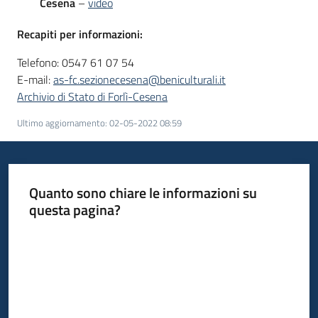
Cesena
–
video
Recapiti per informazioni:
Telefono: 0547 61 07 54
E-mail:
as-fc.sezionecesena@beniculturali.it
Archivio di Stato di Forlì-Cesena
Ultimo aggiornamento
:
02-05-2022 08:59
Quanto sono chiare le informazioni su
questa pagina?
Valuta da 1 a 5 stelle