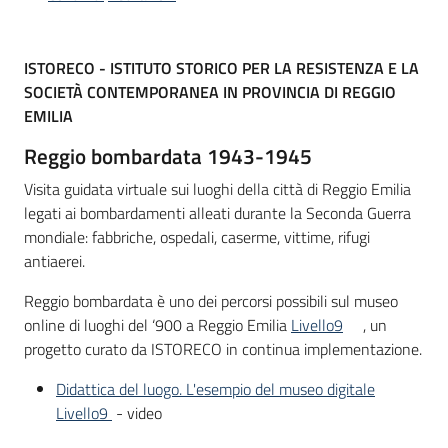
Piani
ISTORECO - ISTITUTO STORICO PER LA RESISTENZA E LA
Programmi
SOCIETÀ CONTEMPORANEA IN PROVINCIA DI REGGIO
Progetti
EMILIA
Reggio bombardata 1943-1945
Visita guidata virtuale sui luoghi della città di Reggio Emilia
legati ai bombardamenti alleati durante la Seconda Guerra
Mediateca
mondiale: fabbriche, ospedali, caserme, vittime, rifugi
Giuseppe
antiaerei.
Guglielmi
Reggio bombardata è uno dei percorsi possibili sul museo
online di luoghi del ‘900 a Reggio Emilia
Livello9
, un
progetto curato da ISTORECO in continua implementazione.
Seguici
su
Didattica del luogo. L'esempio del museo digitale
Livello9
- video