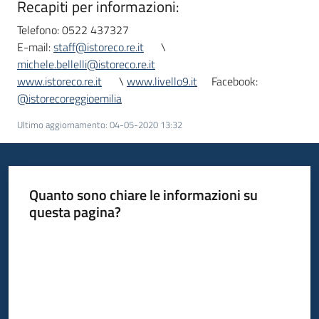
Recapiti per informazioni:
Telefono: 0522 437327
E-mail:
staff@istoreco.re.it
\
michele.bellelli@istoreco.re.it
www.istoreco.re.it
\
www.livello9.it
Facebook:
@istorecoreggioemilia
Ultimo aggiornamento
:
04-05-2020 13:32
Quanto sono chiare le informazioni su
questa pagina?
Valuta da 1 a 5 stelle