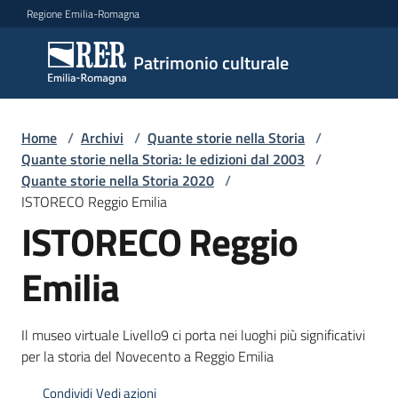
Vai al contenuto
Vai alla navigazione
Vai al footer
Regione Emilia-Romagna
Patrimonio
Patrimonio culturale
culturale
Home
/
Archivi
/
Quante storie nella Storia
/
Argomenti
Quante storie nella Storia: le edizioni dal 2003
/
Quante storie nella Storia 2020
/
ISTORECO Reggio Emilia
ISTORECO Reggio
Novità
Emilia
Servizi
Il museo virtuale Livello9 ci porta nei luoghi più significativi
Leggi
per la storia del Novecento a Reggio Emilia
Atti
Bandi
Condividi
Vedi azioni