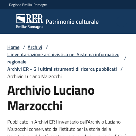
Vai al contenuto
Vai alla navigazione
Vai al footer
Regione Emilia-Romagna
Patrimonio
Patrimonio culturale
culturale
Home
/
Archivi
/
Argomenti
L'inventariazione archivistica nel Sistema informativo
/
regionale
Archivi ER - Gli ultimi strumenti di ricerca pubblicati
/
Archivio Luciano Marzocchi
Novità
Archivio Luciano
Marzocchi
Servizi
Leggi
Pubblicato in Archivi ER l'inventario dell'Archivio Luciano
Atti
Marzocchi conservato dall'Istituto per la storia della
Bandi