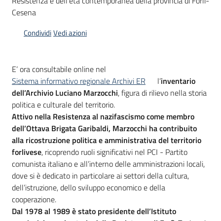
Resistenza e dell'età contemporanea della provincia di Forlì-
Cesena
Piani
Condividi
Vedi azioni
Programmi
Progetti
E’ ora consultabile online nel
Sistema informativo regionale Archivi ER
l’
inventario
dell’Archivio Luciano Marzocchi
, figura di rilievo nella storia
politica e culturale del territorio.
Mediateca
Attivo nella Resistenza al nazifascismo come membro
Giuseppe
dell’Ottava Brigata Garibaldi, Marzocchi ha contribuito
Guglielmi
alla ricostruzione politica e amministrativa del territorio
forlivese
, ricoprendo ruoli significativi nel PCI - Partito
comunista italiano e all’interno delle amministrazioni locali,
Seguici
dove si è dedicato in particolare ai settori della cultura,
su
dell’istruzione, dello sviluppo economico e della
cooperazione.
Dal 1978 al 1989 è stato presidente dell’Istituto