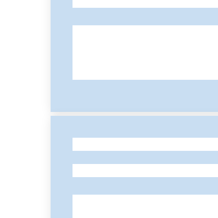
-
-
-