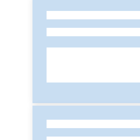
-
-
-