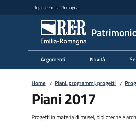
Vai al contenuto
Vai alla navigazione
Vai al footer
Regione Emilia-Romagna
Patrimonio
Argomenti
Novità
Se
Home
Piani, programmi, progetti
Prog
/
/
Piani 2017
Progetti in materia di musei, biblioteche e arc