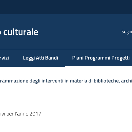
 culturale
Segui
rvizi
Leggi Atti Bandi
Piani Programmi Progetti
Menu selezionato
rammazione degli interventi in materia di biblioteche, arch
hivi per l'anno 2017