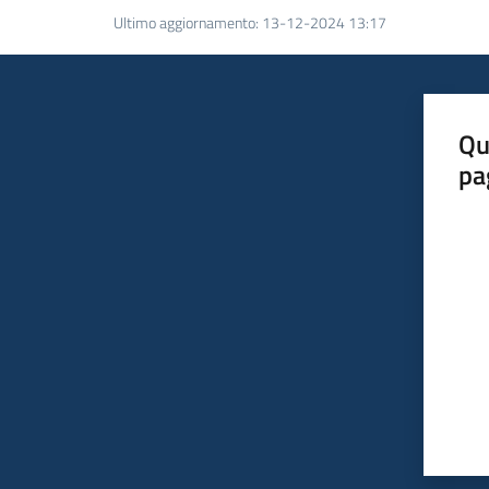
Ultimo aggiornamento
:
13-12-2024 13:17
Qu
pa
Valut