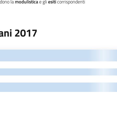
udono la
modulistica
e gli
esiti
corrispondenti
iani 2017