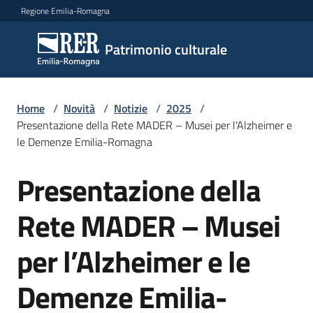
Vai al contenuto
Vai alla navigazione
Vai al footer
Regione Emilia-Romagna
Patrimonio
Patrimonio culturale
culturale
Home
/
Novità
/
Notizie
/
2025
/
Argomenti
Presentazione della Rete MADER – Musei per l’Alzheimer e
le Demenze Emilia-Romagna
Presentazione della
Novità
Salta al contenuto
Rete MADER – Musei
Servizi
per l’Alzheimer e le
Leggi
Demenze Emilia-
Atti
Bandi