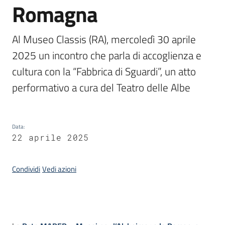
Romagna
Piani
Programmi
Al Museo Classis (RA), mercoledì 30 aprile 
Progetti
2025 un incontro che parla di accoglienza e 
cultura con la “Fabbrica di Sguardi”, un atto 
performativo a cura del Teatro delle Albe
Mediateca
Giuseppe
Data
:
Guglielmi
22 aprile 2025
Condividi
Vedi azioni
Seguici
su