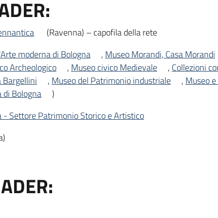
MADER:
ennantica
(Ravenna) – capofila della rete
Arte moderna di Bologna
,
Museo Morandi, Casa Morandi
co Archeologico
,
Museo civico Medievale
,
Collezioni c
 Bargellini
,
Museo del Patrimonio industriale
,
Museo e 
a di Bologna
)
- Settore Patrimonio Storico e Artistico
a)
 MADER: