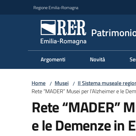
Vai al contenuto
Vai alla navigazione
Vai al footer
Regione Emilia-Romagna
Patrimonio
Argomenti
Novità
Se
Home
Musei
Il Sistema museale regio
/
/
Rete “MADER” Musei per l’Alzheimer e le De
Rete “MADER” Mus
e le Demenze in