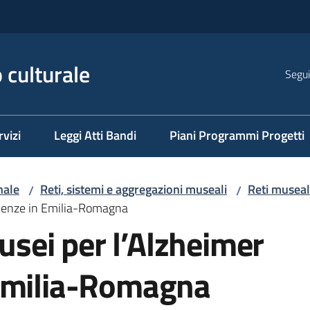
 culturale
Segui
rvizi
Leggi Atti Bandi
Piani Programmi Progetti
nale
Reti, sistemi e aggregazioni museali
Reti musea
/
/
menze in Emilia-Romagna
ei per l’Alzheimer
 Emilia-Romagna