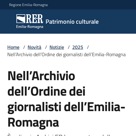
Vai al contenuto
Vai alla navigazione
Vai al footer
Regione Emilia-Romagna
Patrimonio
Patrimonio culturale
culturale
Home
/
Novità
/
Notizie
/
2025
/
Argomenti
Nell’Archivio dell’Ordine dei giornalisti dell’Emilia-Romagna
Nell’Archivio
Salta al contenuto
Novità
dell’Ordine dei
giornalisti dell’Emilia-
Servizi
Romagna
Leggi
Atti
Bandi