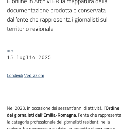
È online in Archivi ER la mappatura della 
documentazione prodotta e conservata 
Piani
dall’ente che rappresenta i giornalisti sul 
Programmi
Progetti
territorio regionale
Data
:
15 luglio 2025
Mediateca
Giuseppe
Condividi
Vedi azioni
Guglielmi
Seguici
Introduzione
Nel 2023, in occasione dei sessant’anni di attività, l’
Ordine
su
dei giornalisti dell’Emilia-Romagna
, l’ente che rappresenta
la categoria professionale dei giornalisti residenti nella
regione, ha promosso e avviato un progetto di recupero e