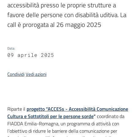
accessibilità presso le proprie strutture a 
favore delle persone con disabilità uditiva. La 
Piani
Programmi
call è prorogata al 26 maggio 2025
Progetti
Data
:
09 aprile 2025
Mediateca
Condividi
Vedi azioni
Giuseppe
Guglielmi
Introduzione
Seguici
Riparte il
progetto “ACCESs - Accessibilità Comunicazione
su
Cultura e Sottotitoli per le persone sorde
”
coordinato da
FIADDA Emilia-Romagna, un programma di attività con
l’obiettivo di ridurre le barriere della comunicazione per