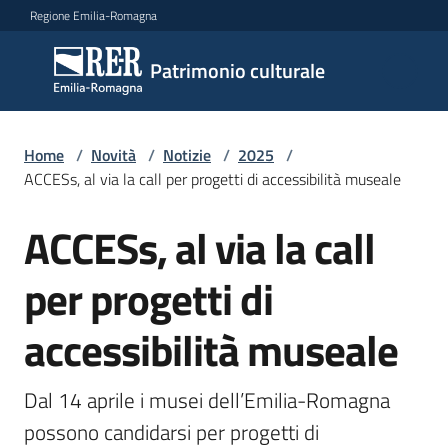
Vai al contenuto
Vai alla navigazione
Vai al footer
Regione Emilia-Romagna
Patrimonio
Patrimonio culturale
culturale
Home
/
Novità
/
Notizie
/
2025
/
Argomenti
ACCESs, al via la call per progetti di accessibilità museale
ACCESs, al via la call
Salta al contenuto
Novità
per progetti di
accessibilità museale
Servizi
Leggi
Dal 14 aprile i musei dell’Emilia-Romagna 
Atti
possono candidarsi per progetti di 
Bandi