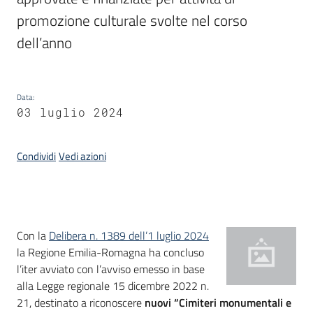
promozione culturale svolte nel corso 
Piani
dell’anno
Programmi
Progetti
Data
:
03 luglio 2024
Mediateca
Condividi
Vedi azioni
Giuseppe
Guglielmi
Introduzione
Con la
Delibera n. 1389 dell’1 luglio 2024
Seguici
la Regione Emilia-Romagna ha concluso
su
l’iter avviato con l’avviso emesso in base
alla Legge regionale 15 dicembre 2022 n.
21, destinato a riconoscere
nuovi “Cimiteri monumentali e