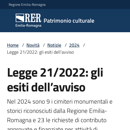
Vai al contenuto
Vai alla navigazione
Vai al footer
Regione Emilia-Romagna
Patrimonio
Patrimonio culturale
culturale
Home
/
Novità
/
Notizie
/
2024
/
Argomenti
Legge 21/2022: gli esiti dell’avviso
Legge 21/2022: gli
Salta al contenuto
Novità
esiti dell’avviso
Servizi
Nel 2024 sono 9 i cimiteri monumentali e 
storici riconosciuti dalla Regione Emilia-
Leggi
Romagna e 23 le richieste di contributo 
Atti
Bandi
approvate e finanziate per attività di 