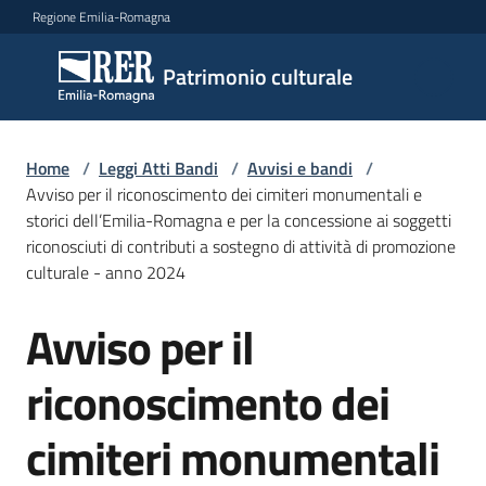
Vai al contenuto
Vai alla navigazione
Vai al footer
Regione Emilia-Romagna
Patrimonio
Patrimonio culturale
culturale
Home
/
Leggi Atti Bandi
/
Avvisi e bandi
/
Argomenti
Avviso per il riconoscimento dei cimiteri monumentali e
storici dell’Emilia-Romagna e per la concessione ai soggetti
riconosciuti di contributi a sostegno di attività di promozione
culturale - anno 2024
Novità
Avviso per il
Salta al contenuto
Servizi
riconoscimento dei
Leggi
cimiteri monumentali
Atti
Bandi