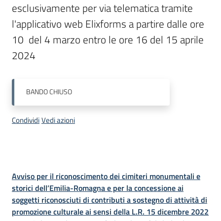
esclusivamente per via telematica tramite 
l'applicativo web Elixforms a partire dalle ore 
10  del 4 marzo entro le ore 16 del 15 aprile 
2024
BANDO
CHIUSO
Condividi
Vedi azioni
Descrizione
Avviso per il riconoscimento dei cimiteri monumentali e
storici dell’Emilia-Romagna e per la concessione ai
soggetti riconosciuti di contributi a sostegno di attività di
promozione culturale ai sensi della L.R. 15 dicembre 2022